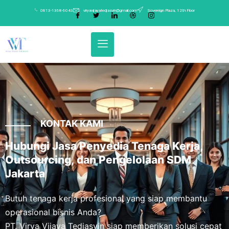
0813-1368-6043
viryavijayatedjasvin@gmail.com
Sovereign Plaza, 12th Floor
KONTAK KAMI
Hubungi Jasa Penyedia Tenaga Kerja,
Outsourcing, dan Pengelolaan SDM
Jakarta
Butuh tenaga kerja profesional yang siap membantu
operasional bisnis Anda?
PT. Virya Vijaya Tedjasvin siap memberikan solusi cepat